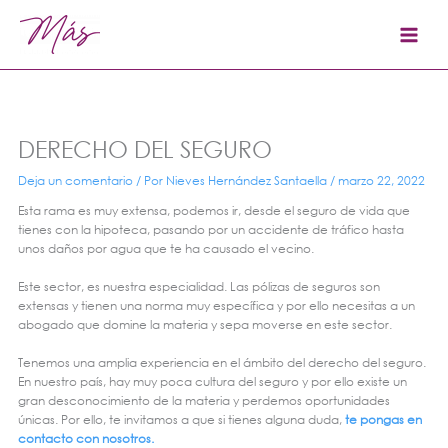
Ir
al
contenido
DERECHO DEL SEGURO
Deja un comentario
/ Por
Nieves Hernández Santaella
/
marzo 22, 2022
Esta rama es muy extensa, podemos ir, desde el seguro de vida que
tienes con la hipoteca, pasando por un accidente de tráfico hasta
unos daños por agua que te ha causado el vecino.
Este sector, es nuestra especialidad. Las pólizas de seguros son
extensas y tienen una norma muy específica y por ello necesitas a un
abogado que domine la materia y sepa moverse en este sector.
Tenemos una amplia experiencia en el ámbito del derecho del seguro.
En nuestro país, hay muy poca cultura del seguro y por ello existe un
gran desconocimiento de la materia y perdemos oportunidades
únicas. Por ello, te invitamos a que si tienes alguna duda,
te pongas en
contacto con nosotros.