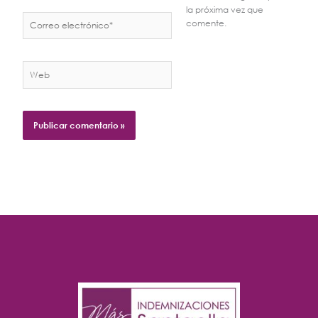
la próxima vez que
Correo
comente.
electrónico*
Web
Alternative: